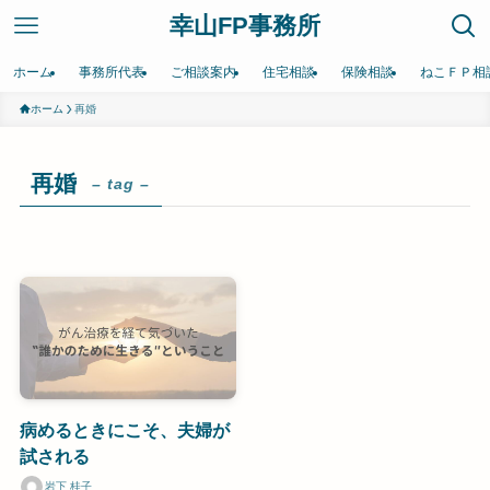
幸山FP事務所
ホーム
事務所代表
ご相談案内
住宅相談
保険相談
ねこＦＰ相
ホーム
再婚
再婚
– tag –
病めるときにこそ、夫婦が
試される
岩下 桂子