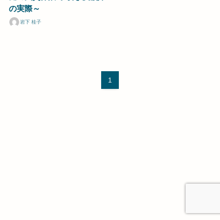
の実際～
岩下 桂子
1