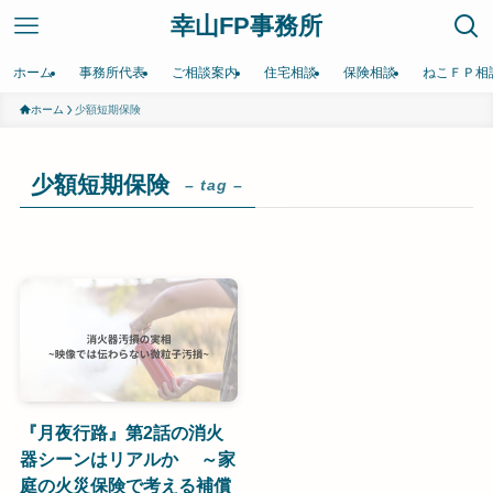
幸山FP事務所
ホーム
事務所代表
ご相談案内
住宅相談
保険相談
ねこＦＰ相
ホーム
少額短期保険
少額短期保険
– tag –
『月夜行路』第2話の消火
器シーンはリアルか ～家
庭の火災保険で考える補償