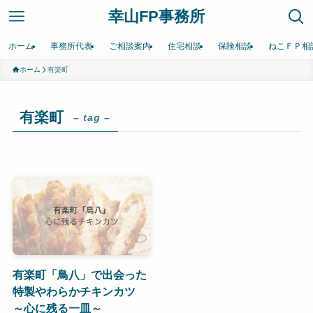
幸山FP事務所
ホーム
事務所代表
ご相談案内
住宅相談
保険相談
ねこＦＰ相
ホーム
有楽町
有楽町
– tag –
有楽町「鳥八」で出会った
特製やわらかチキンカツ
～心に残る一皿～