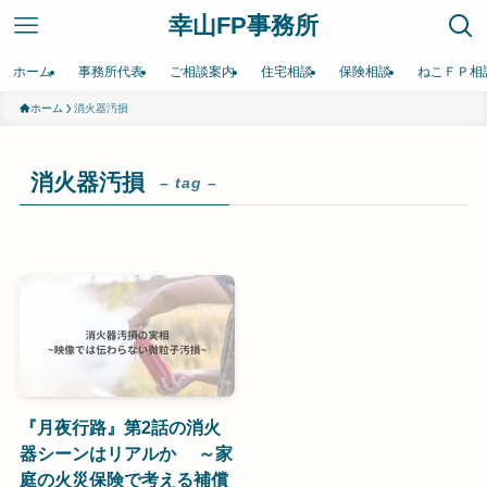
幸山FP事務所
ホーム
事務所代表
ご相談案内
住宅相談
保険相談
ねこＦＰ相
ホーム
消火器汚損
消火器汚損
– tag –
『月夜行路』第2話の消火
器シーンはリアルか ～家
庭の火災保険で考える補償