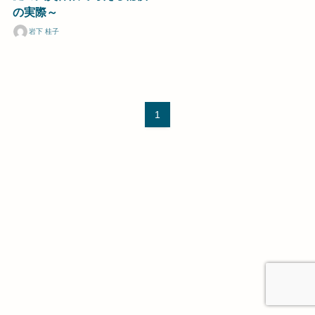
の実際～
岩下 桂子
1