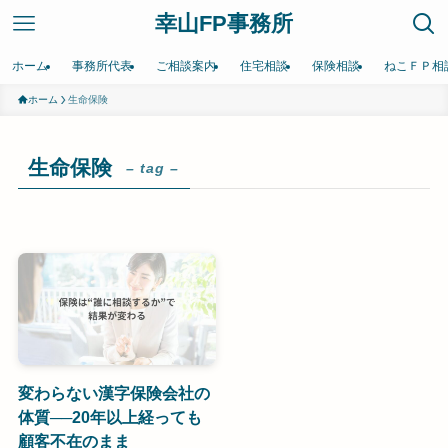
幸山FP事務所
ホーム
事務所代表
ご相談案内
住宅相談
保険相談
ねこＦＰ相
ホーム
生命保険
生命保険
– tag –
変わらない漢字保険会社の
体質──20年以上経っても
顧客不在のまま