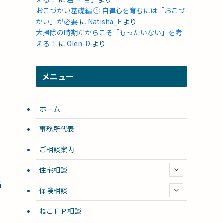
おこづかい基礎編 ① 自律心を育むには「おこづ
かい」が必要
に
Natisha_F
より
大掃除の時期だからこそ「もったいない」を考
える！
に
Olen-D
より
が
メニュー
ホーム
事務所代表
ご相談案内
住宅相談
所
保険相談
ねこＦＰ相談