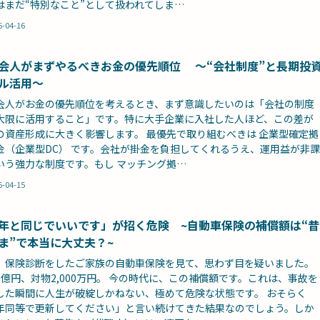
はまだ“特別なこと”として扱われてしま…
6-04-16
会人がまずやるべきお金の優先順位 ～“会社制度”と長期投
ル活用～
会人がお金の優先順位を考えるとき、まず意識したいのは「会社の制度
大限に活用すること」です。特に大手企業に入社した人ほど、この差が
の資産形成に大きく影響します。 最優先で取り組むべきは 企業型確定拠
金（企業型DC） です。会社が掛金を負担してくれるうえ、運用益が非課
いう強力な制度です。もし マッチング拠…
6-04-15
年と同じでいいです」が招く危険 ~自動車保険の補償額は“昔
ま”で本当に大丈夫？~
、保険診断をしたご家族の自動車保険を見て、思わず目を疑いました。
1億円、対物2,000万円。 今の時代に、この補償額です。これは、事故を
した瞬間に人生が破綻しかねない、極めて危険な状態です。 おそらく
年同等で更新してください」と言い続けてきた結果なのでしょう。しか