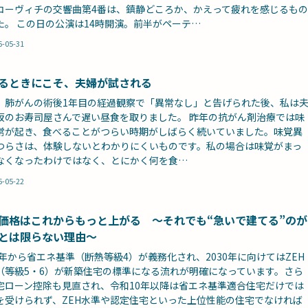
コーヴィチの交響曲第4番は、鎮静どころか、かえって疲れを感じるもの
た。 この日の公演は14時開演。前半がペーテ…
6-05-31
るときにこそ、夫婦が試される
、肺がんの術後1年目の経過観察で「異常なし」と告げられた後、私は
坂のお寿司屋さんで遅い昼食を取りました。 昨年の抗がん剤治療では味
常が起き、食べることがつらい時期がしばらく続いていました。味覚異
つらさは、体験しないとわかりにくいものです。私の場合は味覚がまっ
なくなったわけではなく、とにかく何を食…
6-05-22
価格はこれからもっと上がる ～それでも“急いで建てる”のが
とは限らない理由～
25年から省エネ基準（断熱等級4）が義務化され、2030年に向けてはZEH
（等級5・6）が新築住宅の標準になる流れが明確になっています。さら
宅ローン控除も見直され、令和10年以降は省エネ基準適合住宅だけでは
を受けられず、ZEH水準や認定住宅といった上位性能の住宅でなければ