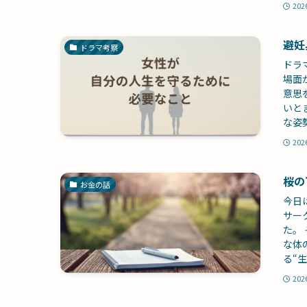
202
避妊
ドラマ考察
ドラ
場面
意思
いと
な姿
202
桜の
お金の話
今日
サー
た。
な体
る“
202