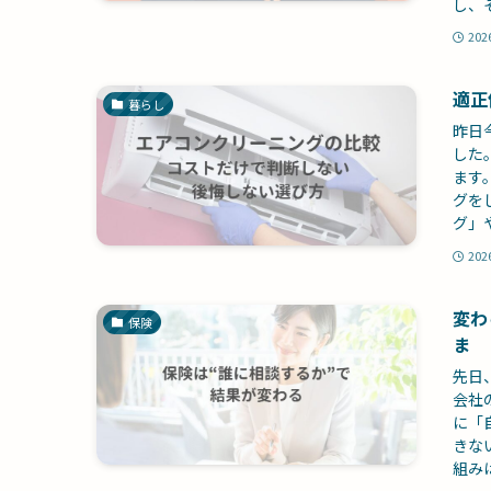
し、
202
適正
暮らし
昨日
した
ます
グを
グ」
202
変わ
保険
ま
先日
会社
に「
きな
組み