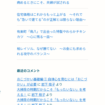
病めるときにこそ、夫婦が試される
住宅価格はこれからもっと上がる ～それで
も“急いで建てる”のが正解とは限らない理由～
有楽町「鳥八」で出会った特製やわらかチキン
カツ ～心に残る一皿～
柏レイソル、なぜ勝てない ～お金にも求めら
れる攻守のバランス～
最近のコメント
おこづかい基礎編 ① 自律心を育むには「おこづ
かい」が必要
に
岩下 桂子
より
ム
大掃除の時期だからこそ「もったいない」を考
で
える！
に
岩下 桂子
より
大掃除の時期だからこそ「もったいない」を考
える！
に
岩下 桂子
より