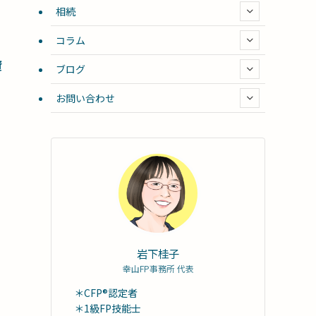
相続
コラム
資
ブログ
お問い合わせ
岩下桂子
幸山FP事務所 代表
＊CFP®認定者
＊1級FP技能士