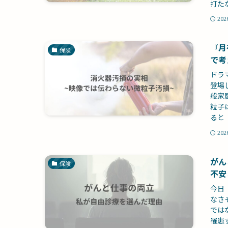
打た
202
『月
保険
で考
ドラ
登場
般家
粒子
ると
202
がん
保険
不安
今日
なさ
では
罹患