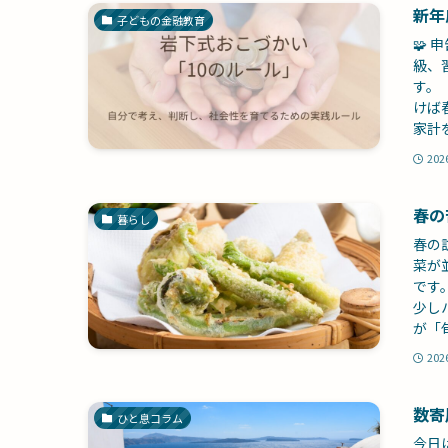
新年
子どもの金融教育
🧩
級、
す。
けば
家計
202
春の
暮らし
春の
菜が
です
少し
が「
202
数寄
ひと息コラム
今日