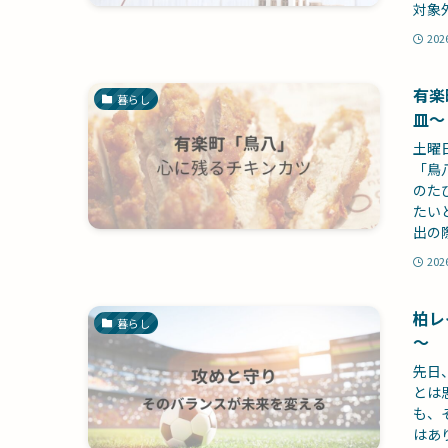
対象
202
有楽
暮らし
皿～
土曜
「鳥
のた
たい
出の
202
柏レ
暮らし
～
先日
とは
も、
はあ