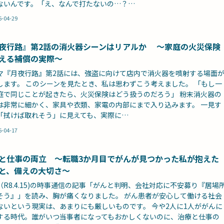
ないんです。「え、なんで打たないの…？…
6-04-29
夜行路』第2話の消火器シーンはリアルか ～家庭の火災保険
える補償の実際～
マ『月夜行路』第2話には、強盗に向けて店内で消火器を噴射する場面
します。 このシーンを見たとき、私は思わずこう考えました。 「もし一
庭で同じことが起きたら、火災保険はどう扱うのだろう」 粉末消火器の
は非常に細かく、家具や衣類、家電の内部にまで入り込みます。 一見す
「拭けば取れそう」に見えても、実際に…
6-04-17
と仕事の両立 ～転職3か月目でがんが見つかった私が抱えた
と、備えの大切さ～
（R8.4.15)の時事通信の記事「がんと判明、会社対応に不安募り『居場
そう』」を読み、胸が痛くなりました。 がん患者が安心して働ける社会
ないという現実は、あまりにも厳しいものです。 今や2人に1人ががんに
する時代。誰がいつ当事者になってもおかしくないのに、治療と仕事の