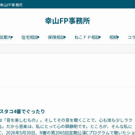
幸山FP事務所
幸山FP事務所
談案内
住宅相談
保険相談
ねこＦＰ相談
相続
コ
スタコ4番でぐったり
は「音を楽しむもの」。そしてその音を聴くことで、心も体も少しラク
る。だから音楽は、私にとって心の鎮静剤です。ところが、そんな私に
て、2026年5月30日、N響の第2065回定期公演Cプログラムで聴いたショ