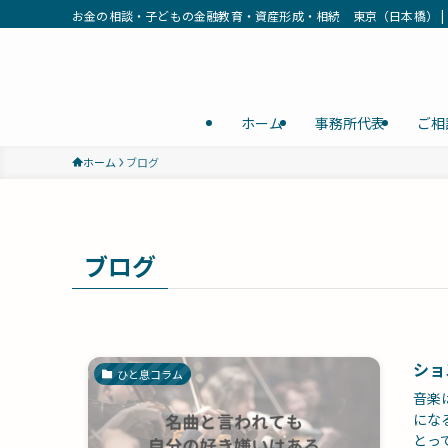
お金の相談・子どもの金融教育・資産形成・相続 東京（日本橋） | 
ホーム
事務所代表
ご相
ホーム
ブログ
ブログ
ショ
ひと息コラム
音楽
にな
とっ