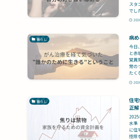
スタ
でし
202
病め
暮らし
今日
と赤
覚異
常の
たく
202
住宅
暮らし
正解
20
水準
に住
控除