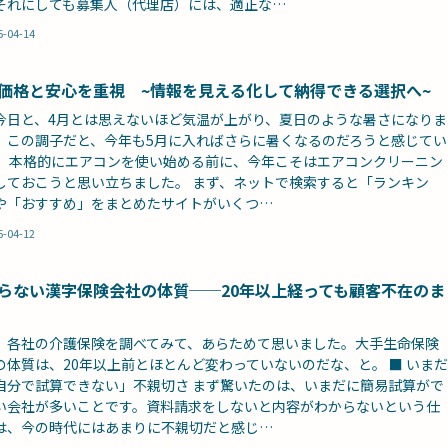
それにしても募集人（代理店）には、適正な…
6-04-14
価格と安心を重視 ~情報を見える化して納得できる選択へ~
今日と、4月とは思えないほど気温が上がり、夏日のような暑さになりま
。この調子だと、今年も5月に入ればさらに暑くなるのだろうと感じてい
。 本格的にエアコンを使い始める前に、今年こそはエアコンクリーニン
しておこうと思い立ちました。 まず、ネットで検索すると「ランキン
や「おすすめ」をまとめたサイトがいくつ…
6-04-12
らない漢字保険会社の体質──20年以上経っても顧客不在のま
、各社の介護保険を調べてみて、あらためて思いました。大手生命保険
の体質は、20年以上前とほとんど変わっていないのだな、と。 ■ いまだ
自分で試算できない」不親切さ まず驚いたのは、いまだに簡易試算がで
い会社が多いことです。資料請求をしないと内容がわからないという仕
は、今の時代にはあまりに不親切だと感じ…