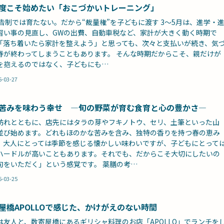
度こそ始めたい「おこづかいトレーニング」
 申告制では育たない。だから“裁量権”を子どもに渡す 3〜5月は、進学・
習い事の見直し、GWの出費、自動車税など、家計が大きく動く時期で
「落ち着いたら家計を整えよう」と思っても、次々と支払いが続き、気
春が終わってしまうこともあります。 そんな時期だからこそ、親だけが
を抱えるのではなく、子どもにも…
6-03-27
苦みを味わう幸せ ―旬の野菜が育む食育と心の豊かさ―
訪れとともに、店先にはタラの芽やフキノトウ、セリ、土筆といった山
並び始めます。どれもほのかな苦みを含み、独特の香りを持つ春の恵み
。大人にとっては季節を感じる懐かしい味わいですが、子どもにとって
ハードルが高いこともあります。それでも、だからこそ大切にしたいの
旬をいただく」という感覚です。 薬膳の考…
6-03-25
屋橋APOLLOで感じた、かけがえのない時間
は友人と、数寄屋橋にあるギリシャ料理のお店「APOLLO」でランチを