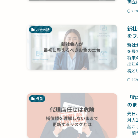
両立
202
新社
お金の話
をフ
新社
を最
将来
出年
税と
202
「昨
保険
のま
先日
対人
起こ
「前