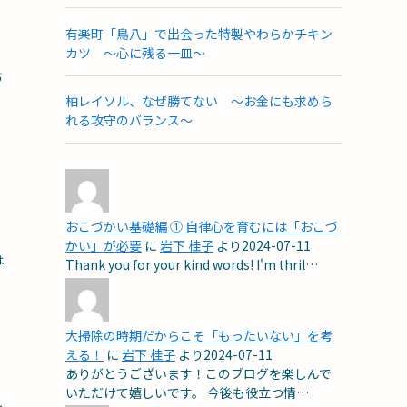
有楽町「鳥八」で出会った特製やわらかチキン
進
カツ ～心に残る一皿～
づ
柏レイソル、なぜ勝てない ～お金にも求めら
れる攻守のバランス～
おこづかい基礎編 ① 自律心を育むには「おこづ
かい」が必要
に
岩下 桂子
より
2024-07-11
は
Thank you for your kind words! I'm thril…
大掃除の時期だからこそ「もったいない」を考
える！
に
岩下 桂子
より
2024-07-11
ありがとうございます！このブログを楽しんで
いただけて嬉しいです。 今後も役立つ情…
し