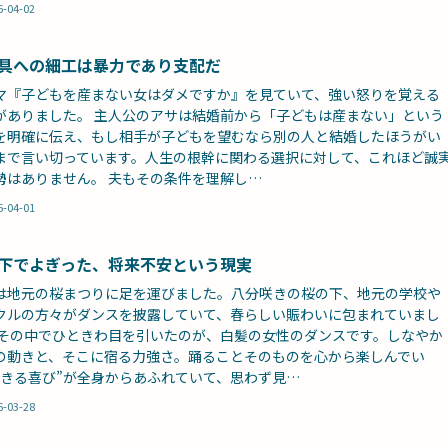
6-04-02
具への細工は暴力であり支配だ
マ『子どもを産まない女はダメですか』を見ていて、強い怒りを覚える
がありました。 主人公のアサは結婚前から「子どもは産まない」という
を明確に伝え、もし相手が子どもを望むなら別の人と結婚したほうがい
まで言い切っています。人生の根幹に関わる選択に対して、これほど誠
勢はありません。 夫もその条件を理解し…
6-04-01
下でよぎった、将来不安という現実
は地元の桜まつりに足を運びました。八分咲きの桜の下、地元の学校や
クルの方々がダンスを披露していて、春らしい賑わいに包まれていまし
 その中でひときわ目を引いたのが、白髪の女性のダンスです。しなやか
の動きと、そこに宿る力強さ。踊ることそのものを心から楽しんでい
生きる喜び”が全身からあふれていて、思わず見…
6-03-28