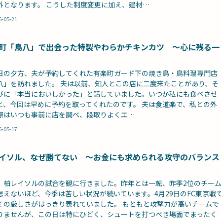
外となります。 こうした制度変更に加え、建材…
6-05-21
町「鳥八」で出会った特製やわらかチキンカツ ～心に残る一
日の夕方、夫が予約してくれた有楽町ガード下の焼き鳥・鳥料理専門店
八」を訪れました。 夫は以前、知人とこの店に二度来たことがあり、そ
びに「本当においしかった」と話していました。いつか私にも食べさせ
と、今回は早めに予約を取ってくれたのです。 夫は食道楽で、私との外
際はいつも事前に店を調べ、段取りよくエ…
6-05-17
イソル、なぜ勝てない ～お金にも求められる攻守のバランス
、柏レイソルの試合を観に行きました。昨年とは一転、昨季2位のチー
思えないほど、今季は苦しい状況が続いています。4月29日のFC東京戦
その厳しさがはっきり表れていました。 もともと攻撃力が高いチームで
りませんが、この日は特にひどく、シュートを打つべき場面でまったく